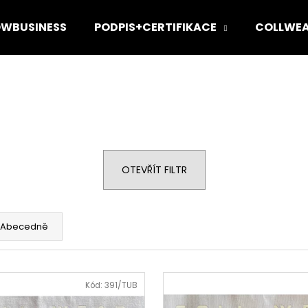
WBUSINESS
PODPIS+CERTIFIKACE
COLLWE
Co potřebujete najít?
HLEDAT
OTEVŘÍT FILTR
Doporučujeme
Abecedně
Kód:
391/TUB