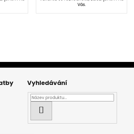
Vás.
latby
Vyhledávání
HLEDAT