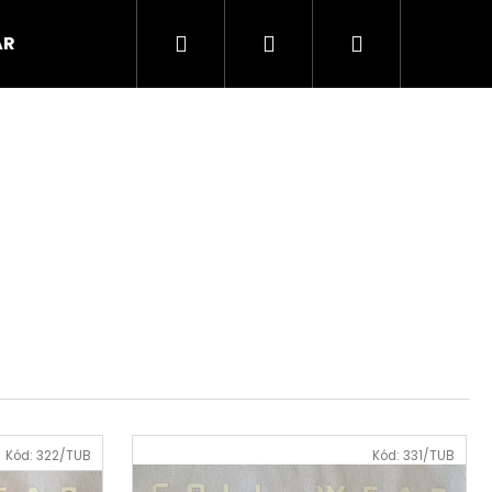
Hledat
Přihlášení
Nákupní
AR
košík
Kód:
322/TUB
Kód:
331/TUB