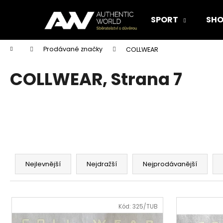
K
Přejít
na
o
SPORT
SHO
obsah
Zpět
Zpět
š
do
do
í
Domů
Prodávané značky
COLLWEAR
k
obchodu
obchodu
COLLWEAR
, Strana 7
Ř
a
Nejlevnější
Nejdražší
Nejprodávanější
z
e
V
n
ý
Kód:
325/TUB
í
p