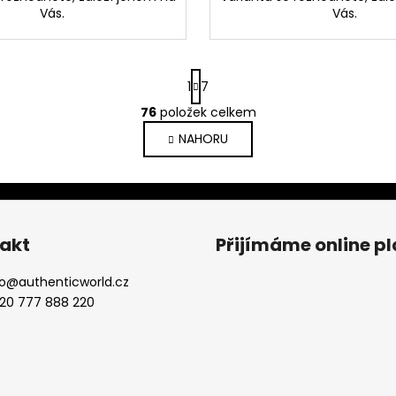
Vás.
Vás.
S
1
7
t
r
76
položek celkem
O
á
v
NAHORU
n
l
k
o
á
v
d
á
a
n
c
akt
Přijímáme online p
í
í
p
o
@
authenticworld.cz
r
20 777 888 220
v
k
y
v
ý