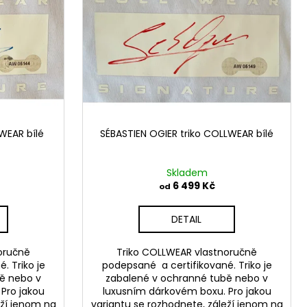
WEAR bílé
SÉBASTIEN OGIER triko COLLWEAR bílé
Skladem
6 499 Kč
od
DETAIL
oručně
Triko COLLWEAR vlastnoručně
. Triko je
podepsané a certifikované. Triko je
ě nebo v
zabalené v ochranné tubě nebo v
Pro jakou
luxusním dárkovém boxu. Pro jakou
eží jenom na
variantu se rozhodnete, záleží jenom na