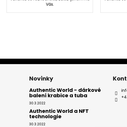
Vás.
Z
á
Novinky
Kont
p
a
Authentic World - dárkové
inf
balení krabice a tuba
t
+4
í
30.3.2022
Authentic World a NFT
technologie
30.3.2022