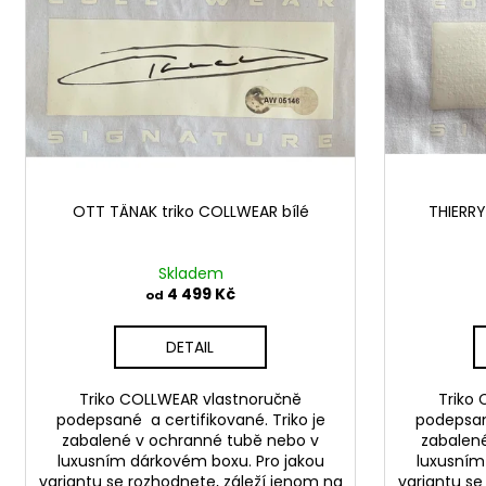
p
i
r
s
o
p
d
r
u
o
k
d
t
u
ů
OTT TÄNAK triko COLLWEAR bílé
THIERRY
k
t
ů
Skladem
4 499 Kč
od
DETAIL
Triko COLLWEAR vlastnoručně
Triko
podepsané a certifikované. Triko je
podepsané
zabalené v ochranné tubě nebo v
zabalen
luxusním dárkovém boxu. Pro jakou
luxusním
variantu se rozhodnete, záleží jenom na
variantu se