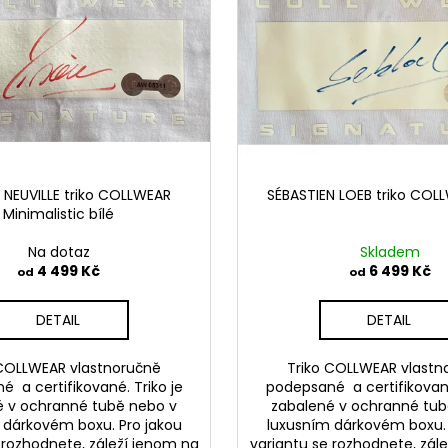
 NEUVILLE triko COLLWEAR
SÉBASTIEN LOEB triko COLL
Minimalistic bílé
Na dotaz
Skladem
4 499 Kč
6 499 Kč
od
od
DETAIL
DETAIL
 COLLWEAR vlastnoručně
Triko COLLWEAR vlastn
 a certifikované. Triko je
podepsané a certifikované
é v ochranné tubě nebo v
zabalené v ochranné tub
 dárkovém boxu. Pro jakou
luxusním dárkovém boxu. 
 rozhodnete, záleží jenom na
variantu se rozhodnete, zál