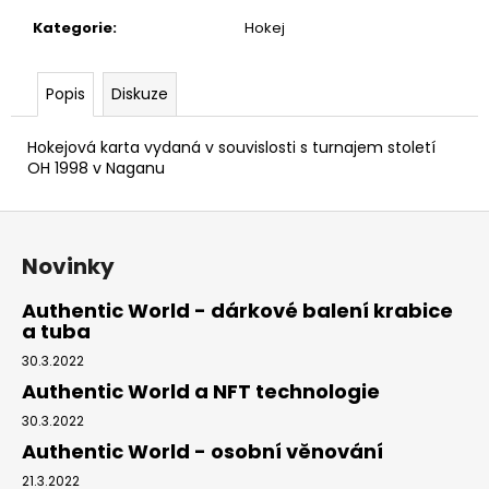
č
u
Kategorie
:
Hokej
j
e
Popis
Diskuze
m
e
Hokejová karta vydaná v souvislosti s turnajem století
OH 1998 v Naganu
Z
á
Novinky
p
a
Authentic World - dárkové balení krabice
a tuba
t
í
30.3.2022
Authentic World a NFT technologie
30.3.2022
Authentic World - osobní věnování
21.3.2022