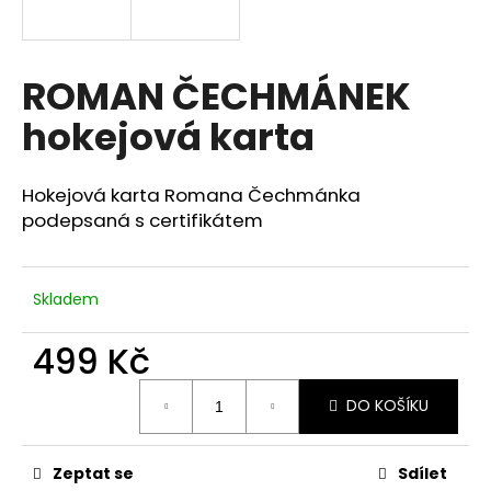
a
j
í
ROMAN ČECHMÁNEK
t
hokejová karta
?
Hokejová karta Romana Čechmánka
podepsaná s certifikátem
HLEDAT
Skladem
D
499 Kč
o
Měrná
p
DO KOŠÍKU
cena:
o
r
u
Zeptat se
Sdílet