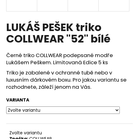
a
j
í
LUKÁŠ PEŠEK triko
t
COLLWEAR "52" bílé
?
Černé triko COLLWEAR podepsané modře
Lukášem Peškem. Limitovaná Edice 5 ks
Triko je zabalené v ochranné tubě nebo v
HLEDAT
luxusním dárkovém boxu. Pro jakou variantu se
rozhodnete, záleží jenom na Vás.
D
VARIANTA
o
p
o
r
u
Zvolte variantu
Značka:
COLLWEAR