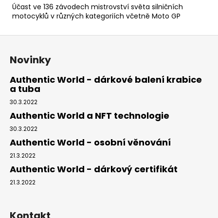
Účast ve 136 závodech mistrovství světa silničních
motocyklů v různých kategoriích včetně Moto GP
Z
á
Novinky
p
a
Authentic World - dárkové balení krabice
a tuba
t
í
30.3.2022
Authentic World a NFT technologie
30.3.2022
Authentic World - osobní věnování
21.3.2022
Authentic World - dárkový certifikát
21.3.2022
Kontakt