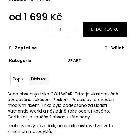
č
u
od
1 699 Kč
j
e
Měrná
m
DO KOŠÍKU
cena:
e
Zeptat se
Sdílet
Kategorie
:
SPORT
Popis
Diskuze
Sada obsahuje triko COLLWEAR. Triko je vlastnoručně
podepsáno Lukášem Peškem. Podpis byl proveden
modrým fixem. Triko bylo podepsáno za účasti
Authentic World a následně také ocertifikováno.
Certifikát je součástí obsahu této sady.
motocyklový závodník
, účastník
mistrovství světa
silničních motocyklů
.