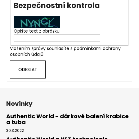
Bezpečnostní kontrola
a
j
í
t
Opište text z obrázku
?
Vložením zprávy souhlasíte s
podmínkami ochrany
osobních údajů
ODESLAT
HLEDAT
Z
á
D
Novinky
o
p
p
a
Authentic World - dárkové balení krabice
o
a tuba
t
r
í
30.3.2022
u