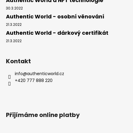
Authentic World a NFT technologie
č
u
30.3.2022
j
Authentic World - osobní věnování
e
21.3.2022
m
Authentic World - dárkový certifikát
e
21.3.2022
Kontakt
info
@
authenticworld.cz
+420 777 888 220
Přijímáme online platby