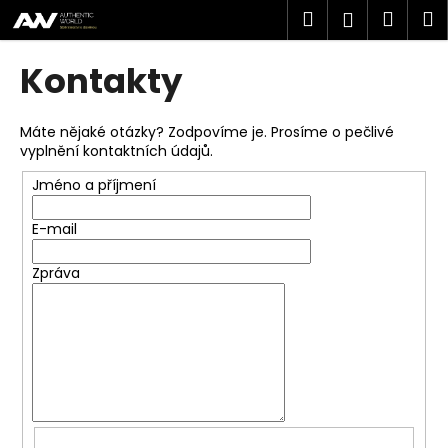
K
Přejít
Hledat
Náku
M
Přihlášen
na
o
obsah
Zpět
Zpět
košík
š
Kontakty
í
C
k
o
Máte nějaké otázky? Zodpovíme je. Prosíme o pečlivé
vyplnění kontaktních údajů.
p
o
Jméno a příjmení
t
E-mail
ř
e
Zpráva
b
u
j
e
t
e
n