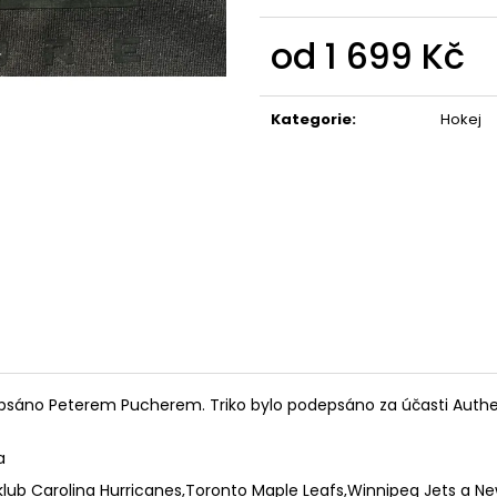
od
1 699 Kč
Měrná
cena:
Kategorie
:
Hokej
psáno Peterem Pucherem. Triko bylo podepsáno za účasti Authenti
a
 klub
Carolina Hurricanes,Toronto Maple Leafs,Winnipeg Jets a Ne