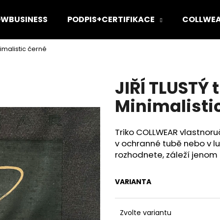
WBUSINESS
PODPIS+CERTIFIKACE
COLLWE
imalistic černé
Co potřebujete najít?
JIŘÍ TLUSTÝ
HLEDAT
Minimalisti
Triko COLLWEAR vlastnoru
Doporučujeme
v ochranné tubě nebo v l
rozhodnete, záleží jenom
VARIANTA
Zvolte variantu