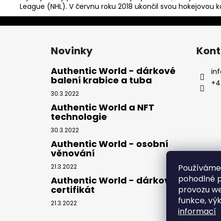
League
(NHL). V červnu roku 2018 ukončil svou hokejovou ka
Z
á
Novinky
Kont
p
a
Authentic World - dárkové
inf
balení krabice a tuba
t
+4
í
30.3.2022
Authentic World a NFT
technologie
30.3.2022
Authentic World - osobní
věnování
21.3.2022
Používáme
pohodlné p
Authentic World - dárkový
certifikát
provozu we
funkce, vý
21.3.2022
informací