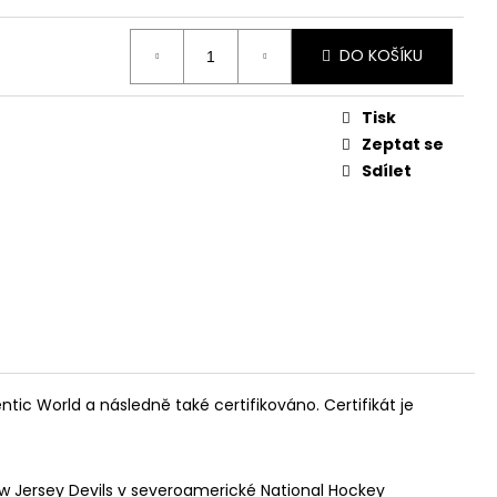
DO KOŠÍKU
Tisk
Zeptat se
Sdílet
c World a následně také certifikováno. Certifikát je
w Jersey Devils
v severoamerické
National Hockey