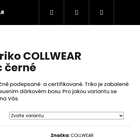
Hledat
Přihlášení
Nákupní
AR
košík
 triko COLLWEAR
c černé
čně podepsané a certifikované. Triko je zabalené
uxusním dárkovém boxu. Pro jakou variantu se
 na Vás.
Značka:
COLLWEAR