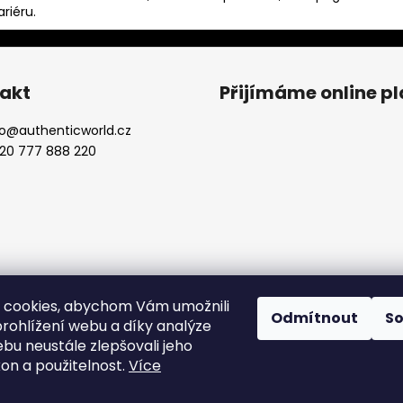
riéru.
akt
Přijímáme online p
o
@
authenticworld.cz
20 777 888 220
 cookies, abychom Vám umožnili
Odmítnout
S
rohlížení webu a díky analýze
bu neustále zlepšovali jeho
kon a použitelnost.
Více