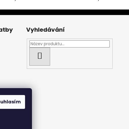
latby
Vyhledávání
HLEDAT
ouhlasím