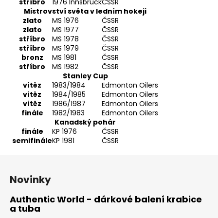
stříbro
1976 Innsbruck
ČSSR
Mistrovství světa v ledním hokeji
zlato
MS 1976
ČSSR
zlato
MS 1977
ČSSR
stříbro
MS 1978
ČSSR
stříbro
MS 1979
ČSSR
bronz
MS 1981
ČSSR
stříbro
MS 1982
ČSSR
Stanley Cup
vítěz
1983/1984
Edmonton Oilers
vítěz
1984/1985
Edmonton Oilers
vítěz
1986/1987
Edmonton Oilers
finále
1982/1983
Edmonton Oilers
Kanadský pohár
finále
KP 1976
ČSSR
semifinále
KP 1981
ČSSR
Z
á
Novinky
p
a
Authentic World - dárkové balení krabice
a tuba
t