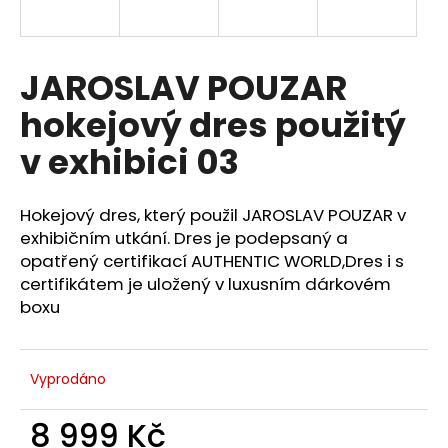
a
j
í
JAROSLAV POUZAR
t
hokejový dres použitý
?
v exhibici 03
Hokejový dres, který použil JAROSLAV POUZAR v
HLEDAT
exhibičním utkání. Dres je podepsaný a
opatřený certifikací AUTHENTIC WORLD,Dres i s
certifikátem je uložený v luxusním dárkovém
boxu
D
o
p
Vyprodáno
o
r
8 999 Kč
u