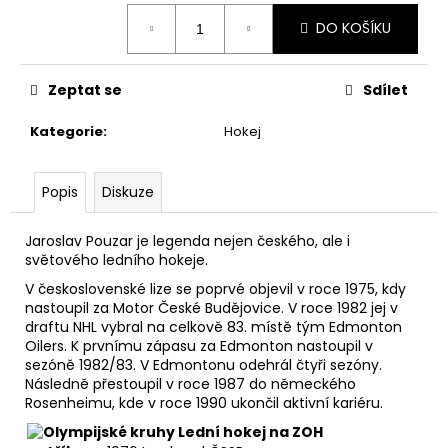
č
Měrná
u
DO KOŠÍKU
cena:
j
e
m
Zeptat se
Sdílet
e
Kategorie
:
Hokej
Popis
Diskuze
Jaroslav Pouzar je legenda nejen českého, ale i
světového ledního hokeje.
V
československé lize
se poprvé objevil v roce 1975, kdy
nastoupil za
Motor České Budějovice
. V roce 1982 jej v
draftu
NHL
vybral na celkově 83. místě tým
Edmonton
Oilers
. K prvnímu zápasu za Edmonton nastoupil v
sezóně
1982/83
. V Edmontonu odehrál čtyři sezóny.
Následně přestoupil v roce 1987 do německého
Rosenheimu, kde v roce 1990 ukončil aktivní kariéru.
Lední hokej na ZOH