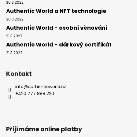
í
30.3.2022
Authentic World a NFT technologie
30.3.2022
Authentic World - osobní věnování
21.3.2022
Authentic World - dárkový certifikát
21.3.2022
Kontakt
info
@
authenticworld.cz
+420 777 888 220
Přijímáme online platby