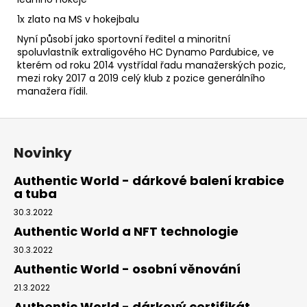
1x zlato na MS v hokejbalu
Nyní působí jako sportovní ředitel a minoritní
spoluvlastník extraligového
HC Dynamo Pardubice
,
ve
kterém od roku 2014 vystřídal řadu manažerských pozic,
mezi roky 2017 a 2019 celý klub z pozice generálního
manažera řídil.
Z
á
Novinky
p
a
Authentic World - dárkové balení krabice
a tuba
t
í
30.3.2022
Authentic World a NFT technologie
30.3.2022
Authentic World - osobní věnování
21.3.2022
Authentic World - dárkový certifikát