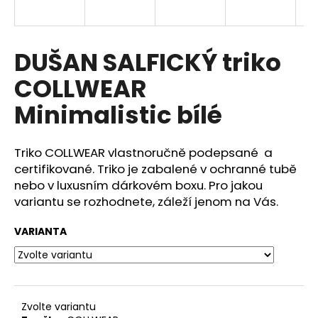
a
j
í
DUŠAN SALFICKÝ triko
t
COLLWEAR
?
Minimalistic bílé
Triko COLLWEAR vlastnoručně podepsané a
HLEDAT
certifikované. Triko je zabalené v ochranné tubě
nebo v luxusním dárkovém boxu. Pro jakou
variantu se rozhodnete, záleží jenom na Vás.
D
VARIANTA
o
p
o
r
u
Zvolte variantu