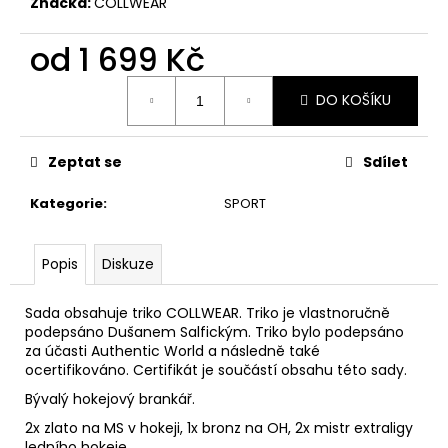
č
Značka:
COLLWEAR
u
j
od
1 699 Kč
e
Měrná
m
DO KOŠÍKU
cena:
e
Zeptat se
Sdílet
Kategorie
:
SPORT
Popis
Diskuze
Sada obsahuje triko COLLWEAR. Triko je vlastnoručně
podepsáno Dušanem Salfickým. Triko bylo podepsáno
za účasti Authentic World a následně také
ocertifikováno. Certifikát je součástí obsahu této sady.
Bývalý hokejový brankář.
2x zlato na MS v hokeji, 1x bronz na OH, 2x mistr extraligy
ledního hokeje