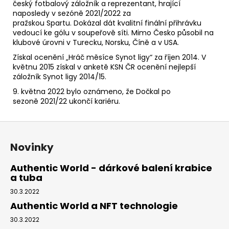
český
fotbalový záložník
a
reprezentant
, hrající
naposledy v sezóně 2021/2022 za
pražskou
Spartu.
Dokázal dát kvalitní finální přihrávku
vedoucí ke gólu v soupeřově síti.
Mimo Česko působil na
klubové úrovni v
Turecku
,
Norsku
,
Číně
a v
USA
.
Získal ocenění „Hráč měsíce Synot ligy“ za říjen 2014.
V
květnu 2015 získal v anketě
KSN ČR
ocenění nejlepší
záložník
Synot ligy 2014/15
.
9. května 2022 bylo oznámeno, že Dočkal po
sezoně
2021/22
ukončí kariéru.
Z
á
Novinky
p
a
Authentic World - dárkové balení krabice
a tuba
t
í
30.3.2022
Authentic World a NFT technologie
30.3.2022