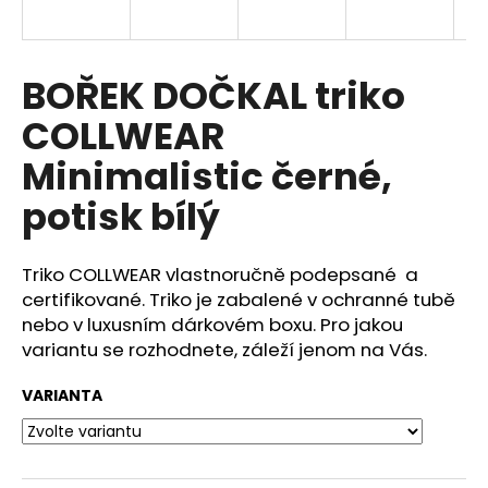
a
j
í
BOŘEK DOČKAL triko
t
COLLWEAR
?
Minimalistic černé,
potisk bílý
HLEDAT
Triko COLLWEAR vlastnoručně podepsané a
certifikované. Triko je zabalené v ochranné tubě
nebo v luxusním dárkovém boxu. Pro jakou
D
variantu se rozhodnete, záleží jenom na Vás.
o
p
VARIANTA
o
r
u