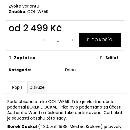
č
Zvolte variantu
u
Značka:
COLLWEAR
j
e
od
2 499 Kč
m
e
Měrná
DO KOŠÍKU
cena:
Zeptat se
Sdílet
Kategorie
:
Fotbal
Popis
Diskuze
Sada obsahuje triko COLLWEAR. Triko je vlastnoručně
podepsal BOŘEK DOČKAL. Triko bylo podepsáno za účasti
Authentic World a následně také certifikováno. Certifikát
je součástí obsahu této sady.
Bořek Dočkal
(*
30. září
1988
,
Městec Králové
) je bývalý